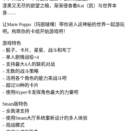
漆黑又无尽的欲望之暗，渐渐侵食着Kai（凯）与世界本
身……
让Marie Poppo（玛丽啵噗）带你进入这神秘的世界一起游玩
吧。构筑你的卡组开始游戏吧！
游戏特色
– 骰子、卡片、星星、战斗和布丁
– 单人剧情战役×4
– 支持最大4人的联机对战
– 无数的战斗策略
– 活用各个角色的能力来战斗吧
– 超过50种的卡片
– 使用Hyper卡发挥角色最大的力量吧
Steam版特色
– 全高清支持
– 使用Steam大厅系统重新设计的多人体验
– 观战模式