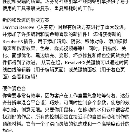
性能和尖端的质量。达芬奇神经引擎神经网络引擎提供了易于
使用的工具来解决复杂、重复和耗时的工作。
新的和改进的解决方案
DaVinci Resolve（达芬奇）对现有解决方案进行了重大改进，
并添加了许多编辑和调色师喜欢的新插件！ 您将获得新的
ResolveFX插件，用于添加暗角、阴影、移除对象、添加模拟
噪声和伤害效果、色差、样式视频等等！ 同时，扫描线、美
化、面部优化、黑边填充、变形、坏点修复和颜色空间转换插
件都得到了改进。 从现在起，ResolveFX关键帧可以通过时间
线曲线编辑器（用于编辑页面）或关键帧面板（用于着色页
面）查看和编辑！
硬件调色台
你需要非常有效率，因为客户在工作室里焦急地等待着。达芬
奇分辨率混合平台设计巧妙，可同时控制多个参数，使您的效
率加倍，创意无限。只要你用鼠标，在移动的水和云中很容易
找到好的作品。所有的控制都是在接近手的自然运动和制作的
顶级材料。它有一个平滑而灵敏的轨迹球和一个高精度设计的
旋钮。