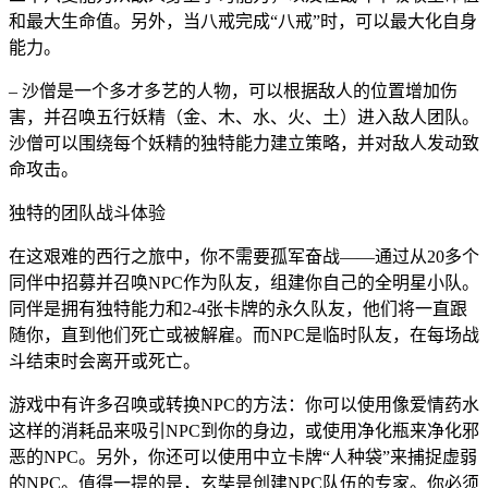
和最大生命值。另外，当八戒完成“八戒”时，可以最大化自身
能力。
– 沙僧是一个多才多艺的人物，可以根据敌人的位置增加伤
害，并召唤五行妖精（金、木、水、火、土）进入敌人团队。
沙僧可以围绕每个妖精的独特能力建立策略，并对敌人发动致
命攻击。
独特的团队战斗体验
在这艰难的西行之旅中，你不需要孤军奋战——通过从20多个
同伴中招募并召唤NPC作为队友，组建你自己的全明星小队。
同伴是拥有独特能力和2-4张卡牌的永久队友，他们将一直跟
随你，直到他们死亡或被解雇。而NPC是临时队友，在每场战
斗结束时会离开或死亡。
游戏中有许多召唤或转换NPC的方法：你可以使用像爱情药水
这样的消耗品来吸引NPC到你的身边，或使用净化瓶来净化邪
恶的NPC。另外，你还可以使用中立卡牌“人种袋”来捕捉虚弱
的NPC。值得一提的是，玄奘是创建NPC队伍的专家。你必须