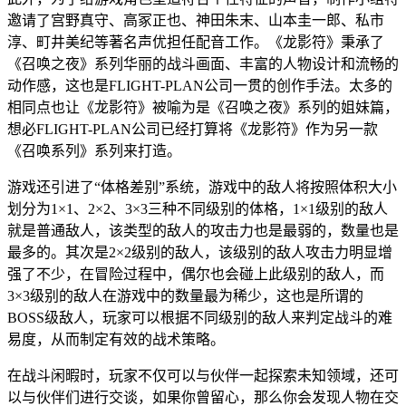
邀请了宫野真守、高冢正也、神田朱末、山本圭一郎、私市
淳、町井美纪等著名声优担任配音工作。《龙影符》秉承了
《召唤之夜》系列华丽的战斗画面、丰富的人物设计和流畅的
动作感，这也是FLIGHT-PLAN公司一贯的创作手法。太多的
相同点也让《龙影符》被喻为是《召唤之夜》系列的姐妹篇，
想必FLIGHT-PLAN公司已经打算将《龙影符》作为另一款
《召唤系列》系列来打造。
游戏还引进了“体格差别”系统，游戏中的敌人将按照体积大小
划分为1×1、2×2、3×3三种不同级别的体格，1×1级别的敌人
就是普通敌人，该类型的敌人的攻击力也是最弱的，数量也是
最多的。其次是2×2级别的敌人，该级别的敌人攻击力明显增
强了不少，在冒险过程中，偶尔也会碰上此级别的敌人，而
3×3级别的敌人在游戏中的数量最为稀少，这也是所谓的
BOSS级敌人，玩家可以根据不同级别的敌人来判定战斗的难
易度，从而制定有效的战术策略。
在战斗闲暇时，玩家不仅可以与伙伴一起探索未知领域，还可
以与伙伴们进行交谈，如果你曾留心，那么你会发现人物在交