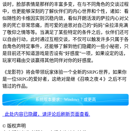
谈时，脸部表情是那样的丰富多变，在与不同角色的交谈过程
中，也更能够深刻的了解伙伴们的内心世界和个性，诸如：看
似随性的卡维因实则沉稳内敛，看似开朗活泼的萨拉内心对父
亲的死亡非常悲痛，而可爱的迪恩对自己的“妈妈”朵拉泽充满
了敬仰之情等等。当满足了某些特定的条件之后，伙伴们还可
以自由行动，此时通过互相交谈，不仅可以触发许多只属于各
自角色的特定事件，还能够了解到他们隐藏的一些小秘密，只
是目前还不知道游戏是否设有“好感度”一项，如果设定的话，
玩家可藉由交谈赢得其他同伴对你的好感度。
《龙影符》将会带领玩家体验一个全新的SRPG世界，如果你
是一位SRPG的爱好者，这绝对是继《召唤之夜４》之后不可
错过的作品。
系统版本要求：Windows 7 或更高
此处内容已隐藏，请评论后刷新页面查看.
©
版权声明