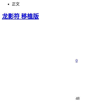
正文
龙影符 移植版
0
48