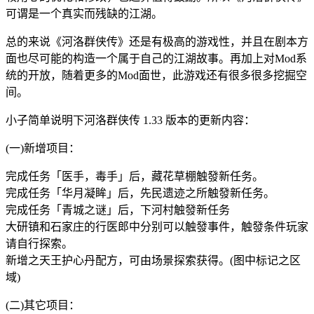
可谓是一个真实而残缺的江湖。
总的来说《河洛群侠传》还是有极高的游戏性，并且在剧本方
面也尽可能的构造一个属于自己的江湖故事。再加上对Mod系
统的开放，随着更多的Mod面世，此游戏还有很多很多挖掘空
间。
小子简单说明下河洛群侠传 1.33 版本的更新内容：
(一)新增项目：
完成任务「医手，毒手」后，藏花草棚触發新任务。
完成任务「华月凝眸」后，先民遗迹之所触發新任务。
完成任务「青城之谜」后，下河村触發新任务
大研镇和石家庄的行医郎中分别可以触發事件，触發条件玩家
请自行探索。
新增之天王护心丹配方，可由场景探索获得。(图中标记之区
域)
(二)其它项目：