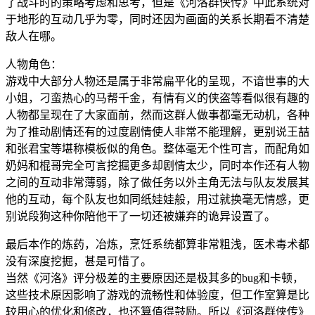
了战斗时的策略考虑和思考，但是《河洛群侠传》中此系统对
于地形的互动几乎为零，同时还因为画面的关系长期看不清楚
敌人在哪。
人物角色：
游戏中大部分人物还是属于非常扁平化的呈现，不谙世事的大
小姐，刁蛮热心的马帮千金，有情有义的侠盗等看似很有趣的
人物都呈现在了大家面前，然而这群人做事都毫无动机，各种
为了推动剧情还有的过度剧情使人非常不能理解，更别说王喆
和张君宝等堪称模板似的角色。整体毫无个性可言，而配角如
奶妈和棍哥完全可言挖掘更多却剧情太少，同时本作还有人物
之间的互动非常薄弱，除了做任务以外主角无法与队友发展其
他的互动，每个队友也如同纸娃娃般，用过就换毫无情感，更
别说段狗这种你陪他干了一切还被嫌弃的诡异设置了。
最后本作的炼药，冶炼，烹饪系统都算非常粗浅，医术毒术都
没有深度挖掘，甚是可惜了。
当然《河洛》评分极差的主要原因还是极其多的bug和卡顿，
这些技术原因影响了游戏的流畅性和体验度，但工作室算是比
较用心的优化和修改，也还算值得鼓励。所以《河洛群侠传》