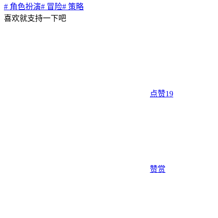
# 角色扮演
# 冒险
# 策略
喜欢就支持一下吧
点赞
19
赞赏