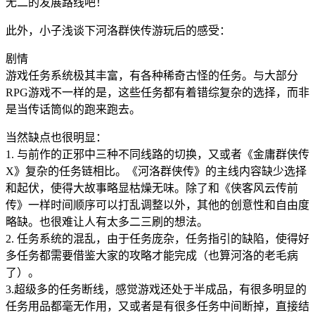
无二的发展路线吧！
此外，小子浅谈下河洛群侠传游玩后的感受：
剧情
游戏任务系统极其丰富，有各种稀奇古怪的任务。与大部分
RPG游戏不一样的是，这些任务都有着错综复杂的选择，而非
是当传话筒似的跑来跑去。
当然缺点也很明显：
1. 与前作的正邪中三种不同线路的切换，又或者《金庸群侠传
X》复杂的任务链相比。《河洛群侠传》的主线内容缺少选择
和起伏，使得大故事略显枯燥无味。除了和《侠客风云传前
传》一样时间顺序可以打乱调整以外，其他的创意性和自由度
略缺。也很难让人有太多二三刷的想法。
2. 任务系统的混乱，由于任务庞杂，任务指引的缺陷，使得好
多任务都需要借鉴大家的攻略才能完成（也算河洛的老毛病
了）。
3.超级多的任务断线，感觉游戏还处于半成品，有很多明显的
任务用品都毫无作用，又或者是有很多任务中间断掉，直接结