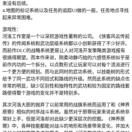
束没有后续。
4.地图的标记系统以及任务的追踪UI做的一般，任务地点寻找
起来异常困难。
游戏性：
河洛工作室是一个以深挖游戏性著称的公司。《侠客风云传前
传》的传闻系统和武功层级系统都以小创新获得了不少好评。
而前作DLC的战略系统更是让人对河洛开发策略类游戏报有
很搞得期望。而本作来说，刚柔动静巧拙的六感悟系统似乎是
前作内功的一个拆分。以点数形式让玩家可以对每个流派进行
一个更方便的规划。而与此同时的武功系统，以技能树的形式
给予了同一武功不同招式和路线的升级。然而此系统的缺点也
非常的明显，缺少区别性和独特性的武功和较为固定的路线套
路使得整个游戏的变化并不是特别多。
其次河洛大胆的抛弃了以前常用的战旗系统而运用了和《神界
原罪》相似的时序战斗系统。虽然对于原罪玩家来说此系统非
常好上手，但是河洛却对此缺少更深层次的挖掘。《神界原
罪》中，各种技能都能对战斗的地形和场景带来变化，并加大