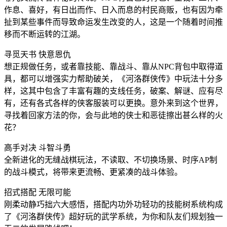
作息、喜好，有日出而作、日入而息的村民商贩，也有因为牵
扯到某些事件而导致命运发生改变的人，这是一个随着时间推
移而不断运转的江湖。
寻觅天书 快意恩仇
想正规做任务，或者靠技能、靠战斗、靠从NPC背包中取得道
具，都可以增强实力帮助破关，《河洛群侠传》中玩法十分多
样，这其中包含了丰富有趣的支线任务，破案、解谜、应有尽
有，还有各式各样的侠客服装可以更换。意外来到这个世界，
寻找着回家方法的你，会与此地的侠士和恶徒擦出甚么样的火
花？
高手对决 斗智斗勇
全新进化的无缝战棋玩法，不读取、不切换场景、时序AP制
的战斗模式，将带来更流畅、更紧凑的战斗体验。
招式搭配 无限可能
刚柔动静巧拙六大感悟，搭配内功外功轻功的技能树系统构成
了《河洛群侠传》超好玩的武学系统，为你和队友们规划独一