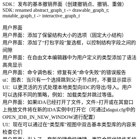
SDK：发布的基本撤销界面（创建撤销点、撤销、重做）
SDK: renamed abstract_graph_t -> drawable_graph_t;
mutable_graph_t -> interactive_graph_t
用户界面
用户界面：添加了保留结构大小的选项（固定大小结构）
用户界面：添加了“打包字段”复选框，以控制结构字段之间的
间隙
用户界面：在自由文本编辑器中为用户定义的类型添加了语法
高亮显示
用户界面：命令调色板：修复有关“命令失败”的错误报告
ui：图表：当只有一个选择跳到父/子节点时，不要显示提示
UI：以更灵活的方式处理本地类型向IDC的导出/导入。用户
可以选择不同的策略，例如：加载类型并跳过等值。
用户界面：如果IDA已经打开了文件，文件>打开或在其窗口
上拖放文件将在新的IDA实例中打开它（可通过idagui.cfg中的
OPEN_IDB_IN_NEW_WINDOW进行配置）
UI：现在可以通过在“类型库”视图中双击基本类型库的内容来
检查它们