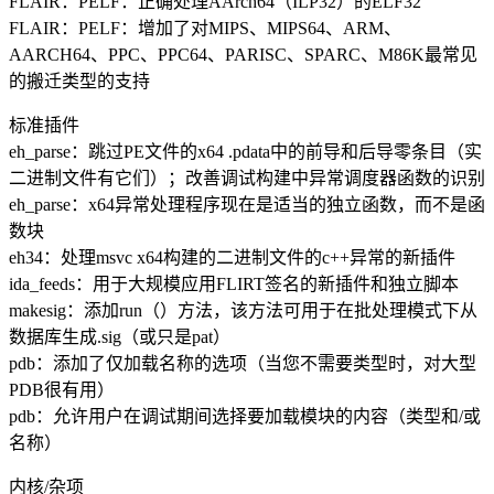
FLAIR：PELF：正确处理AArch64（ILP32）的ELF32
FLAIR：PELF：增加了对MIPS、MIPS64、ARM、
AARCH64、PPC、PPC64、PARISC、SPARC、M86K最常见
的搬迁类型的支持
标准插件
eh_parse：跳过PE文件的x64 .pdata中的前导和后导零条目（实
二进制文件有它们）；改善调试构建中异常调度器函数的识别
eh_parse：x64异常处理程序现在是适当的独立函数，而不是函
数块
eh34：处理msvc x64构建的二进制文件的c++异常的新插件
ida_feeds：用于大规模应用FLIRT签名的新插件和独立脚本
makesig：添加run（）方法，该方法可用于在批处理模式下从
数据库生成.sig（或只是pat）
pdb：添加了仅加载名称的选项（当您不需要类型时，对大型
PDB很有用）
pdb：允许用户在调试期间选择要加载模块的内容（类型和/或
名称）
内核/杂项