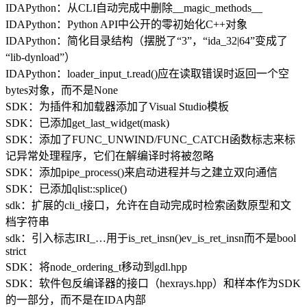
IDAPython：从CLI自动完成中删除__magic_methods__
IDAPython：Python API中公开的零初始化C++对象
IDAPython：简化目录结构（摆脱了“3”，“ida_32|64”变成了
“lib-dynload”）
IDAPython：loader_input_t.read()应在读取错误时返回一个空
bytes对象，而不是None
SDK：为插件和加载器添加了Visual Studio模板
SDK：已添加get_last_widget(mask)
SDK：添加了FUNC_UNWIND/FUNC_CATCH函数标志来标
记异常处理程序，它们在解编译时将被忽略
SDK：添加pipe_process()来启动进程并与之建立双向通信
SDK：已添加qlist::splice()
sdk：扩展的cli_t接口，允许在自动完成时检索函数原型和文
档字符串
sdk：引入标志IRI_…用于is_ret_insn()ev_is_ret_insn而不是bool
strict
SDK：将node_ordering_t移动到gdl.hpp
SDK：软件包反编译器的接口（hexrays.hpp）和样本作为SDK
的一部分，而不是在IDA内部