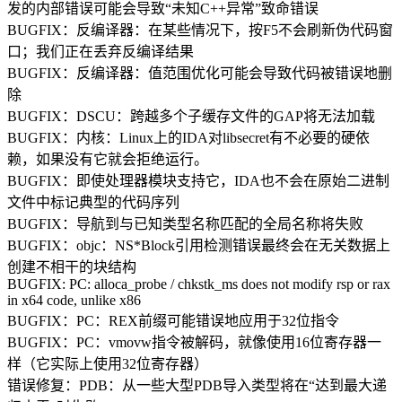
发的内部错误可能会导致“未知C++异常”致命错误
BUGFIX：反编译器：在某些情况下，按F5不会刷新伪代码窗
口；我们正在丢弃反编译结果
BUGFIX：反编译器：值范围优化可能会导致代码被错误地删
除
BUGFIX：DSCU：跨越多个子缓存文件的GAP将无法加载
BUGFIX：内核：Linux上的IDA对libsecret有不必要的硬依
赖，如果没有它就会拒绝运行。
BUGFIX：即使处理器模块支持它，IDA也不会在原始二进制
文件中标记典型的代码序列
BUGFIX：导航到与已知类型名称匹配的全局名称将失败
BUGFIX：objc：NS*Block引用检测错误最终会在无关数据上
创建不相干的块结构
BUGFIX: PC: alloca_probe / chkstk_ms does not modify rsp or rax
in x64 code, unlike x86
BUGFIX：PC：REX前缀可能错误地应用于32位指令
BUGFIX：PC：vmovw指令被解码，就像使用16位寄存器一
样（它实际上使用32位寄存器）
错误修复：PDB：从一些大型PDB导入类型将在“达到最大递