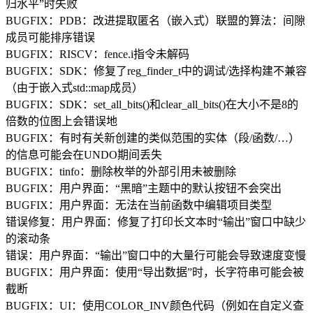
归水平”时失败
BUGFIX：PDB：改进提取匿名（嵌入式）联盟的算法：间隙
成员可能排序错误
BUGFIX：RISCV：fence.i指令未解码
BUGFIX：SDK：修复了reg_finder_t中的调试/选择构建不兼容
（由于嵌入式std::map成员）
BUGFIX：SDK：set_all_bits()和clear_all_bits()在大小不是8的
倍数的位图上会错误地
BUGFIX：有时有关新创建的类似范围的实体（段/函数/…）
的信息可能会在UNDO期间丢失
BUGFIX：tinfo：删除枚举的外部引用未被删除
BUGFIX：用户界面：“黑暗”主题中的默认按钮不会突出
BUGFIX：用户界面：无法在当前函数中编辑项目类型
错误修复：用户界面：修复了打印长文本时“输出”窗口中缺少
的滚动条
错误：用户界面：“输出”窗口中的大量行可能会导致速度变慢
BUGFIX：用户界面：使用“导出数据”时，长字符串可能会被
截断
BUGFIX：UI：使用COLOR_INV颜色代码（例如在自定义查