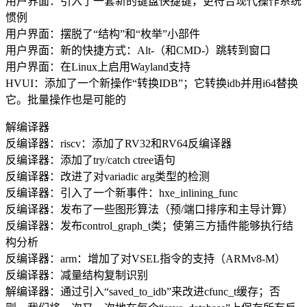
用户界面：引入了一套新的键盘快捷键，更符合现代操作系统
惯例
用户界面：摆脱了“结构”和“枚举”小部件
用户界面：新的快捷方式：Alt-（和CMD-）跳转到窗口
用户界面：在Linux上启用Wayland支持
HVUI：添加了一个新操作“转换IDB”；它转换idb并用i64替换
它。批量操作也是可能的
解编译器
反编译器：riscv：添加了RV32和RV64反编译器
反编译器：添加了try/catch ctree语句
反编译器：改进了对variadic arg类型的检测
反编译器：引入了一个新事件：hxe_inlining_func
反编译器：发布了一些图形算法（预/端口排序和主导计算）
反编译器：发布control_graph_t类；使第三方插件能够执行结
构分析
反编译器：arm：增加了对VSEL指令的支持（ARMv8-M）
反编译器：减量结构复制识别
解编译器：通过引入“saved_to_idb”来改进cfunc_t缓存；否