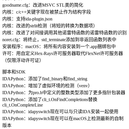
goodname.cfg：改进MSVC STL类的简化
内核：c/c++关键字现在被禁止作为结构字段
内核：支持ida-plugin.json
内核：改进的strlit检测（将短的转换为数据项）
内核：改进了对间接调用其他诺雷特函数的诺雷特函数的识别
noret.cfg：将终止，std_terminate添加到非返回函数列表中
安装程序：macOS：将所有内容安装到一个.app捆绑包中
许可：用自定义Hex-Rays许可服务器取代FlexNet许可服务器
（仅限浮动许可证）
脚本和SDK
IDAPython：添加了find_binary和find_string
IDAPython：增加了虚拟环境的检测（venv）
IDAPython：为pro.h中定义的整数类型添加了更多指针包装器
IDAPython：添加了cli_t.OnFindCompletions替换
cli_t.OnCompleteLine
IDAPython：idapyswitch现在可以与只读IDA安装一起使用
IDAPython：idapyswitch现在可以在macOS上检测最新的自制
版本