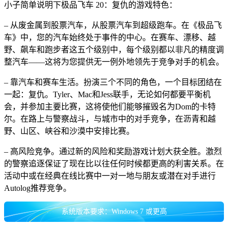
小子简单说明下极品飞车 20：复仇的游戏特色：
– 从废金属到股票汽车，从股票汽车到超级跑车。在《极品飞
车》中，您的汽车始终处于事件的中心。在赛车、漂移、越
野、飙车和跑步者这五个级别中，每个级别都以非凡的精度调
整汽车——这将为您提供无一例外地领先于竞争对手的机会。
– 靠汽车和赛车生活。扮演三个不同的角色，一个目标团结在
一起：复仇。Tyler、Mac和Jess联手，无论如何都要平衡机
会，并参加主要比赛，这将使他们能够摧毁名为Dom的卡特
尔。在路上与警察战斗，与城市中的对手竞争，在沥青和越
野、山区、峡谷和沙漠中安排比赛。
– 高风险竞争。通过新的风险和奖励游戏计划大获全胜。激烈
的警察追逐保证了现在比以往任何时候都更高的利害关系。在
活动中或在经典在线比赛中一对一地与朋友或潜在对手进行
Autolog推荐竞争。
系统版本要求：Windows 7 或更高