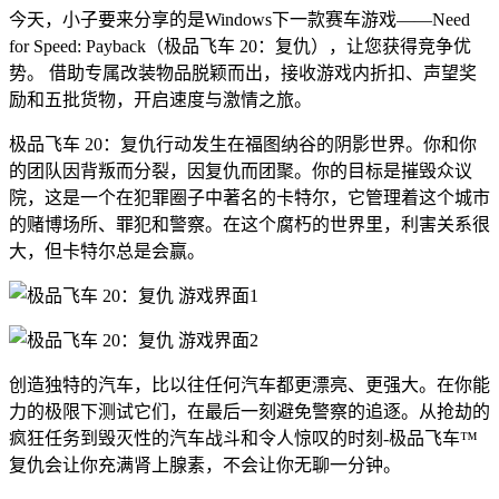
今天，小子要来分享的是Windows下一款赛车游戏——Need
for Speed: Payback（极品飞车 20：复仇），让您获得竞争优
势。 借助专属改装物品脱颖而出，接收游戏内折扣、声望奖
励和五批货物，开启速度与激情之旅。
极品飞车 20：复仇行动发生在福图纳谷的阴影世界。你和你
的团队因背叛而分裂，因复仇而团聚。你的目标是摧毁众议
院，这是一个在犯罪圈子中著名的卡特尔，它管理着这个城市
的赌博场所、罪犯和警察。在这个腐朽的世界里，利害关系很
大，但卡特尔总是会赢。
创造独特的汽车，比以往任何汽车都更漂亮、更强大。在你能
力的极限下测试它们，在最后一刻避免警察的追逐。从抢劫的
疯狂任务到毁灭性的汽车战斗和令人惊叹的时刻-极品飞车™
复仇会让你充满肾上腺素，不会让你无聊一分钟。