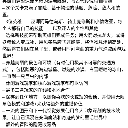
英雄们穿越深邃黑暗的熔岩隧道，与古代传说相辅相通
– 20个关卡充满了冒险、基于物理的谜题、危险、敌人和装
置。
– 3位英雄——巫师阿马德乌斯、骑士庞修斯和小偷佐亚，每
个人都有自己的技能——以及迷人的个性和其他
– 选择新技能来帮助英雄们完成任务；用火箭对抗龙火，或将
妖精敌人变成冰，用风筝盾牌飞过缝壑，将怪物悬浮到高处，
然后将它们困在盒子里，或者用时间弯曲的重力气泡减缓游戏
世界！
– 穿越美丽的景色和环境（有时使用极其不可靠的交通方
式），包括险恶的海边城堡、燃烧的沙漠、白雪皑皑的冰山，
一直到一只巨虫的内部
– 休闲游戏玩家和核心游戏玩家都可以访问
– 最多三名玩家的在线和本地合作
– 保存到任何地方，以随你喜欢的长或短的会话，并使用无限
角色模式和游戏+来获得额外的重播价值
– 一流的图形和下一代视觉效果使用令人印象深刻的技术效
果，让自己沉浸在充满魔法和奇迹的梦幻童话世界中
– 额外的冒险的隐藏收藏品