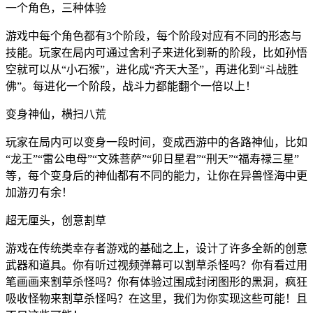
一个角色，三种体验
游戏中每个角色都有3个阶段，每个阶段对应有不同的形态与
技能。玩家在局内可通过舍利子来进化到新的阶段，比如孙悟
空就可以从“小石猴”，进化成“齐天大圣”，再进化到“斗战胜
佛”。每进化一个阶段，战斗力都能翻个一倍以上！
变身神仙，横扫八荒
玩家在局内可以变身一段时间，变成西游中的各路神仙，比如
“龙王”“雷公电母”“文殊菩萨”“卯日星君”“刑天”“福寿禄三星”
等，每个变身后的神仙都有不同的能力，让你在异兽怪海中更
加游刃有余！
超无厘头，创意割草
游戏在传统类幸存者游戏的基础之上，设计了许多全新的创意
武器和道具。你有听过视频弹幕可以割草杀怪吗？你有看过用
笔画画来割草杀怪吗？你有体验过围成封闭图形的黑洞，疯狂
吸收怪物来割草杀怪吗？在这里，我们为你实现这些可能！且